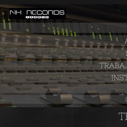
TRABA
INS
T